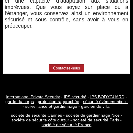
et une capacité d’adaptation aux situations
imprévues. Que vous soyez sur place ou à
l’étranger, vous conservez ainsi un environnement
sécurisé et sous contrôle, sans avoir à vous en
préoccuper.
Contactez-nous
international Private Security
-
IPS sécurité
-
IPS BODYGUARD
-
garde du corps
-
protection rapprochée
-
sécurité événementielle
-
surveillance et gardiennage
-
gardien de villa
société de sécurité Cannes
-
société de gardiennage Nice
-
société de sécurité côte d'Azur
-
société de sécurité Paris
-
société de sécurité France