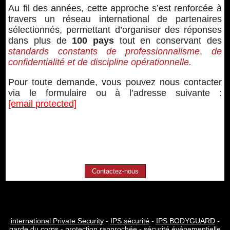
Au fil des années, cette approche s’est renforcée à
travers un réseau international de partenaires
sélectionnés, permettant d’organiser des réponses
dans plus de
100 pays
tout en conservant des
standards constants de professionnalisme
,
de
confidentialité et de discipline opérationnelle.
Pour toute demande, vous pouvez nous contacter
via le formulaire ou à l’adresse suivante :
[email protected]
Contactez-nous
international Private Security
-
IPS sécurité
-
IPS BODYGUARD
-
garde du corps
-
protection rapprochée
-
sécurité événementielle