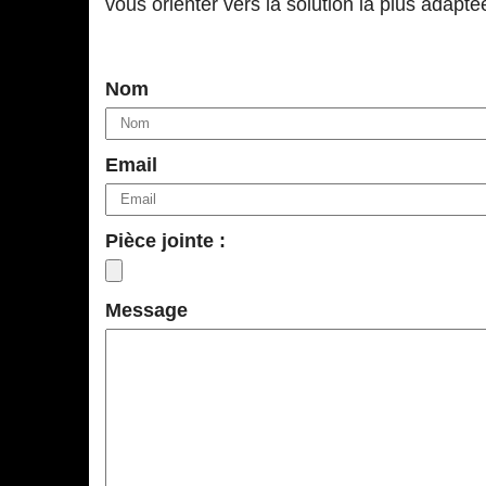
vous orienter vers la solution la plus adapté
Nom
Email
Pièce jointe :
Message