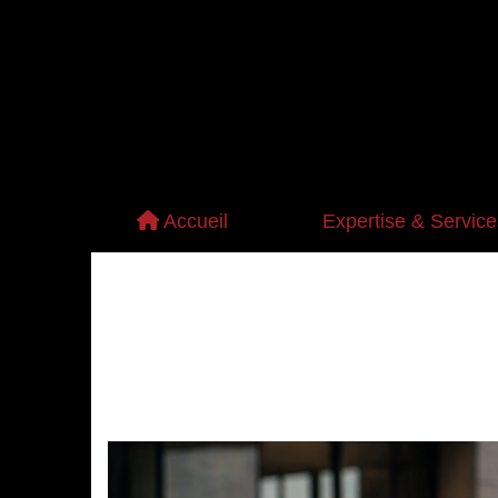
Accueil
Expertise & Service
Garde du corps
Transport sécurisé
Surveillance & gar
Sécurité événement