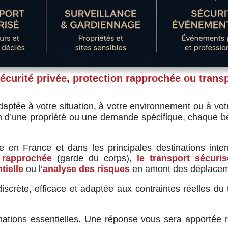
curité privée, protection rapprochée ou transp
aptée à votre situation, à votre environnement ou à vot
 d’une propriété ou une demande spécifique, chaque bes
 en France et dans les principales destinations inter
 rapprochée
(garde du corps),
le transport sécuris
tielle
ou l’
analyse des risques
en amont des déplacem
iscrète, efficace et adaptée aux contraintes réelles du 
rmations essentielles. Une réponse vous sera apportée ra