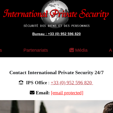
Bureau : +33 (0) 952 596 820
s
Partenariats
Média
A
Contact International Private Security
24/7

IPS Office
:
+33 (0) 952 596 820
diennage

Email
:
[email protected]
ielle